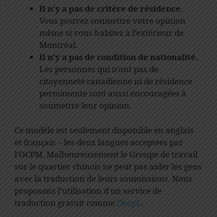
Il n’y a pas de critère de résidence
.
Vous pouvez soumettre votre opinion
même si vous habitez à l’extérieur de
Montréal.
Il n’y a pas de condition de nationalité.
Les personnes qui n’ont pas de
citoyenneté canadienne ni de résidence
permanente sont aussi encouragées à
soumettre leur opinion.
Ce modèle est seulement disponible en anglais
et français – les deux langues acceptées par
l’OCPM. Malheureusement le Groupe de travail
sur le quartier chinois ne peut pas aider les gens
avec la traduction de leurs soumissions. Nous
proposons l’utilisation d’un service de
traduction gratuit comme
DeepL
.