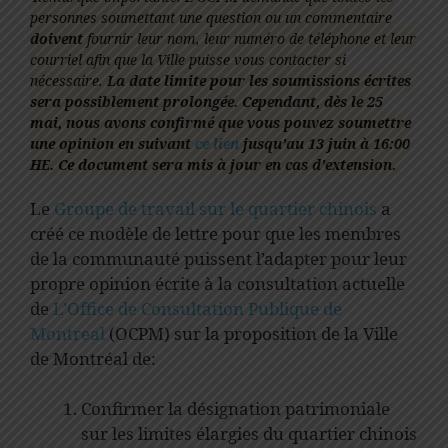
personnes soumettant une question ou un commentaire
doivent
fournir leur nom, leur numéro de téléphone et leur
courriel afin que la Ville puisse vous contacter si
nécessaire.
La date limite pour les soumissions écrites
sera possiblement prolongée. Cependant, dès le 25
mai, nous avons confirmé que vous pouvez soumettre
une opinion en suivant
ce lien
jusqu’au 13 juin à 16:00
HE. Ce document sera mis à jour en cas d’extension.
Le
Groupe de travail sur le quartier chinois
a
créé ce modèle de lettre pour que les membres
de la communauté puissent l’adapter pour leur
propre opinion écrite à la consultation actuelle
de
L’Office de Consultation Publique de
Montreal
(OCPM) sur la proposition de la Ville
de Montréal de:
Confirmer la désignation patrimoniale
sur les limites élargies du quartier chinois