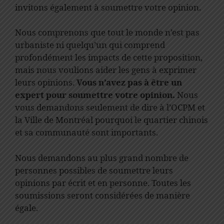
invitons également à soumettre votre opinion.
Nous comprenons que tout le monde n’est pas
urbaniste ni quelqu’un qui comprend
profondément les impacts de cette proposition,
mais nous voulions aider les gens à exprimer
leurs opinions.
Vous n’avez pas à être un
expert pour soumettre votre opinion.
Nous
vous demandons seulement de dire à l’OCPM et
la Ville de Montréal pourquoi le quartier chinois
et sa communauté sont importants.
Nous demandons au plus grand nombre de
personnes possibles de soumettre leurs
opinions par écrit et en personne. Toutes les
soumissions seront considérées de manière
égale.