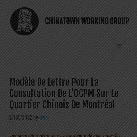
Skip
to
content
CHINATOWN WORKING GROUP
Menu
Modèle De Lettre Pour La
Consultation De L’OCPM Sur Le
Quartier Chinois De Montréal
27/05/2022
by
cwg
Remarque importante: L’OCPM demande que toutes les