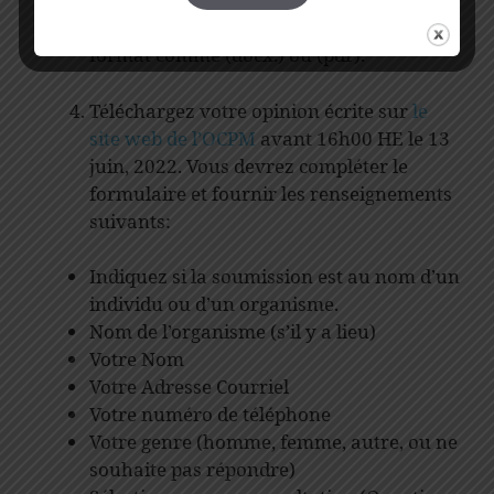
Sauvegardez votre document dans un
format comme (docx.) ou (pdf).
Téléchargez votre opinion écrite sur
le
site web de l’OCPM
avant 16h00 HE le 13
juin, 2022. Vous devrez compléter le
formulaire et fournir les renseignements
suivants:
Indiquez si la soumission est au nom d’un
individu ou d’un organisme.
Nom de l’organisme (s’il y a lieu)
Votre Nom
Votre Adresse Courriel
Votre numéro de téléphone
Votre genre (homme, femme, autre, ou ne
souhaite pas répondre)