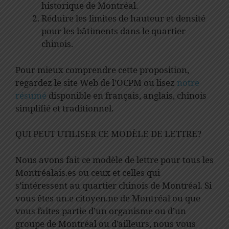
historique de Montréal.
Réduire les limites de hauteur et densité
pour les bâtiments dans le quartier
chinois.
Pour mieux comprendre cette proposition,
regardez le site Web de l’OCPM ou lisez
notre
résumé
disponible en français, anglais, chinois
simplifié et traditionnel.
QUI PEUT UTILISER CE MODÈLE DE LETTRE?
Nous avons fait ce modèle de lettre pour tous les
Montréalais.es ou ceux et celles qui
s’intéressent au quartier chinois de Montréal. Si
vous êtes un.e citoyen.ne de Montréal ou que
vous faites partie d’un organisme ou d’un
groupe de Montréal ou d’ailleurs, nous vous