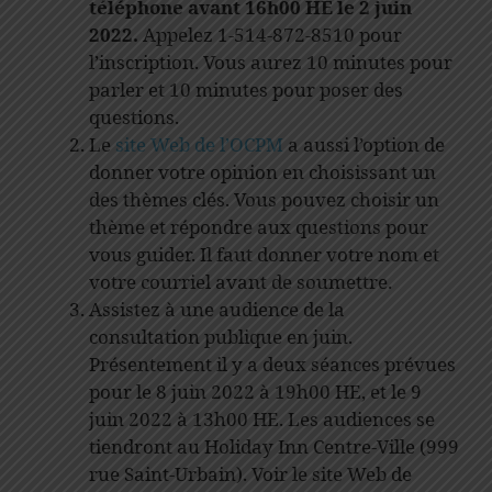
téléphone avant 16h00 HE le 2 juin
2022.
Appelez 1-514-872-8510 pour
l’inscription. Vous aurez 10 minutes pour
parler et 10 minutes pour poser des
questions.
Le
site Web de l’OCPM
a aussi l’option de
donner votre opinion en choisissant un
des thèmes clés. Vous pouvez choisir un
thème et répondre aux questions pour
vous guider. Il faut donner votre nom et
votre courriel avant de soumettre.
Assistez à une audience de la
consultation publique en juin.
Présentement il y a deux séances prévues
pour le 8 juin 2022 à 19h00 HE, et le 9
juin 2022 à 13h00 HE. Les audiences se
tiendront au Holiday Inn Centre-Ville (999
rue Saint-Urbain). Voir le site Web de